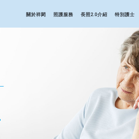
關於祥閎
照護服務
長照2.0介紹
特別護士