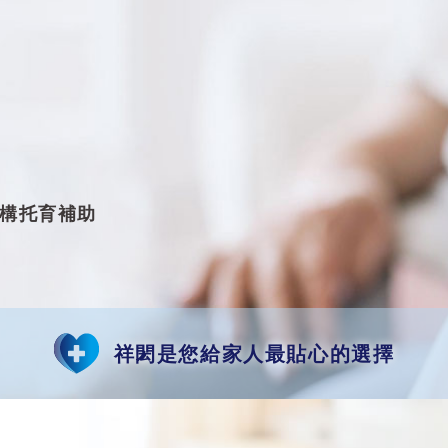
構托育補助
祥閎是您給家人最貼心的選擇